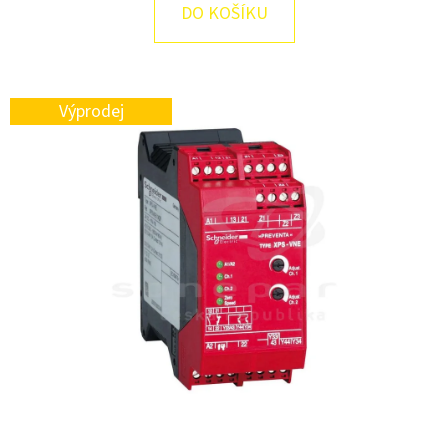
E
DO KOŠÍKU
T
E
N
Výprodej
A
J
Í
T
?
HLEDAT