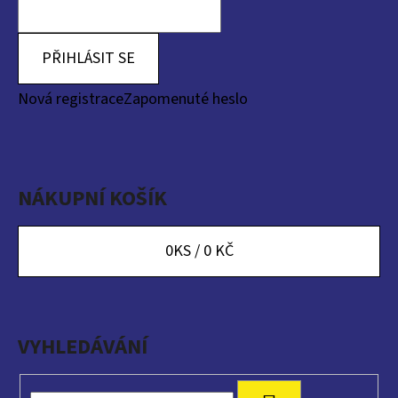
PŘIHLÁSIT SE
Nová registrace
Zapomenuté heslo
NÁKUPNÍ KOŠÍK
0
KS /
0 KČ
VYHLEDÁVÁNÍ