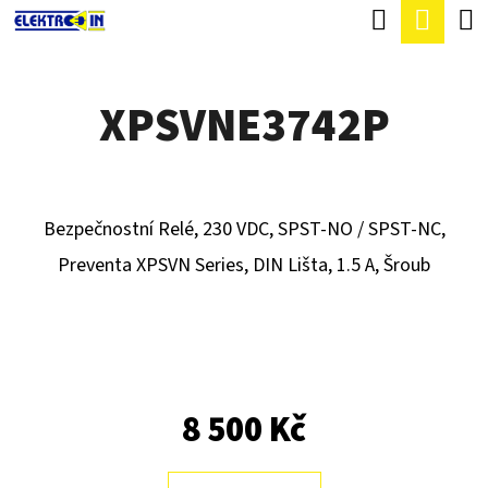
K
Hledat
Náku
Přejít
O
Zpět
Zpět
na
koší
Š
obsah
XPSVNE3742P
Í
C
K
O
P
Bezpečnostní Relé
,
230 VDC, SPST-NO / SPST-NC,
O
Preventa XPSVN Series, DIN Lišta, 1.5 A, Šroub
T
Ř
E
B
U
8 500 Kč
J