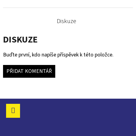
DEMON.
90
Kč
Diskuze
DISKUZE
Buďte první, kdo napíše příspěvek k této položce.
PŘIDAT KOMENTÁŘ
Z
Á
P
Facebook
A