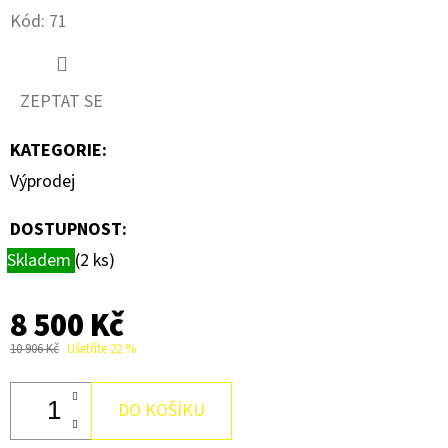
Kód:
71
D
O
P
ZEPTAT SE
O
R
KATEGORIE
:
U
Výprodej
Č
U
DOSTUPNOST:
J
Skladem
(2 ks)
E
M
8 500 Kč
E
10 906 Kč
Ušetříte 22 %
PATICE
DO KOŠÍKU
G24Q-
2