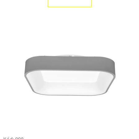
E
T
E
N
A
J
Í
T
?
HLEDAT