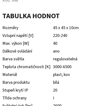
Kód:
998
D
TABULKA HODNOT
O
P
Rozměry
45 x 45 x 10cm
O
R
Vstupní napětí [V]
220-240
U
Max. výkon [W]
40
Č
Dálkové ovládání
ano
U
J
Barva světla
regulovatelná
E
Teplota chromatičnosti [K]
3000-6500
M
Materiál
plast, kov
E
Barva produktu
bílá
Stupeň krytí IP
20
RÁMEČEK
Třída ochrany
I
ŘADA
MOSAIC,
Světelný tok [lm]
2600