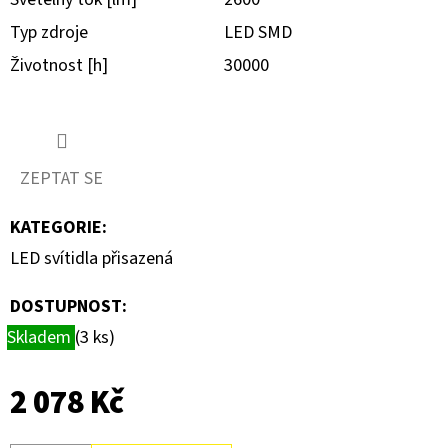
JEDNONÁSOBNÝ,
BÍLÁ
Typ zdroje
LED SMD
LEGRAND
78802
Životnost [h]
30000
32
Kč
ZEPTAT SE
KATEGORIE
:
LED svítidla přisazená
DOSTUPNOST:
Skladem
(3 ks)
2 078 Kč