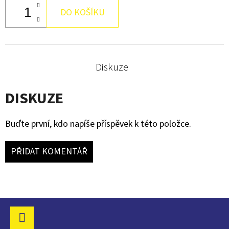
DO KOŠÍKU
Diskuze
DISKUZE
Buďte první, kdo napíše příspěvek k této položce.
PŘIDAT KOMENTÁŘ
Z
Á