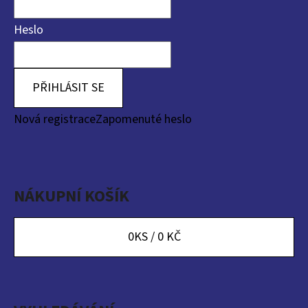
Heslo
PŘIHLÁSIT SE
Nová registrace
Zapomenuté heslo
NÁKUPNÍ KOŠÍK
0
KS /
0 KČ