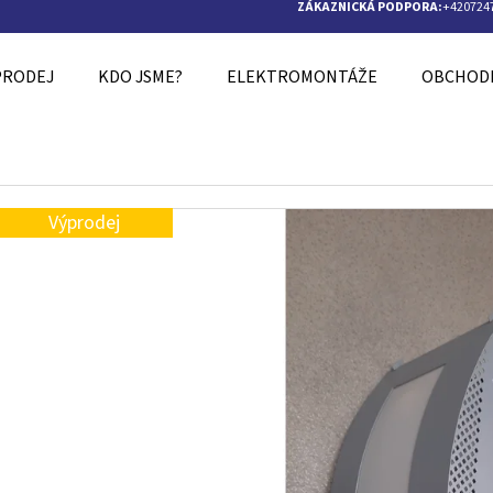
ZÁKAZNICKÁ PODPORA:
+420724
PRODEJ
KDO JSME?
ELEKTROMONTÁŽE
OBCHODN
O POTŘEBUJETE NAJÍT?
Výprodej
HLEDAT
DOPORUČUJEME