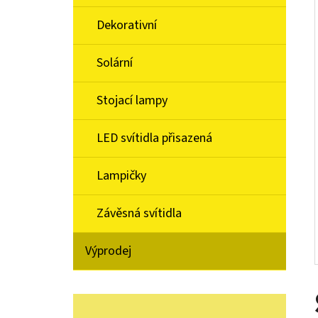
Í
P
Dekorativní
A
BRILL 93618/72 DESERT
Solární
N
1 499 Kč
E
Stojací lampy
L
LED svítidla přisazená
Lampičky
Závěsná svítidla
Výprodej