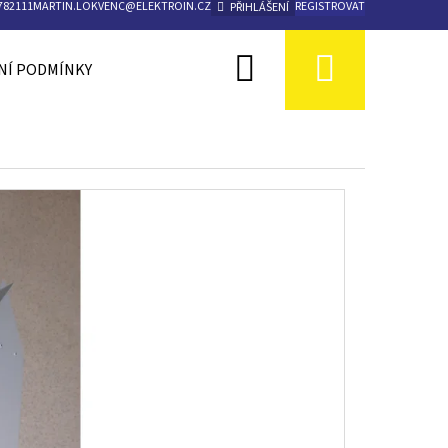
782111
MARTIN.LOKVENC@ELEKTROIN.CZ
REGISTROVAT
PŘIHLÁŠENÍ
Hledat
Nákupn
Í PODMÍNKY
KONTAKTY
košík
Následující