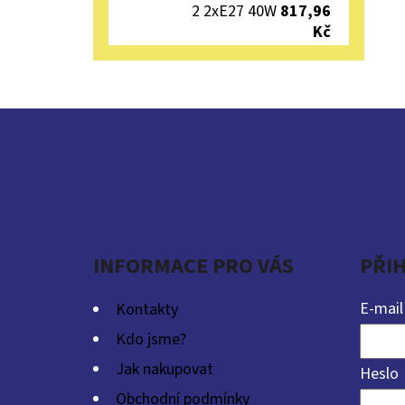
2 2xE27 40W
817,96
Kč
Z
Á
P
A
INFORMACE PRO VÁS
PŘI
T
Í
E-mail
Kontakty
Kdo jsme?
Jak nakupovat
Heslo
Obchodní podmínky