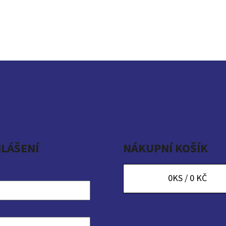
HLÁŠENÍ
NÁKUPNÍ KOŠÍK
0
KS /
0 KČ