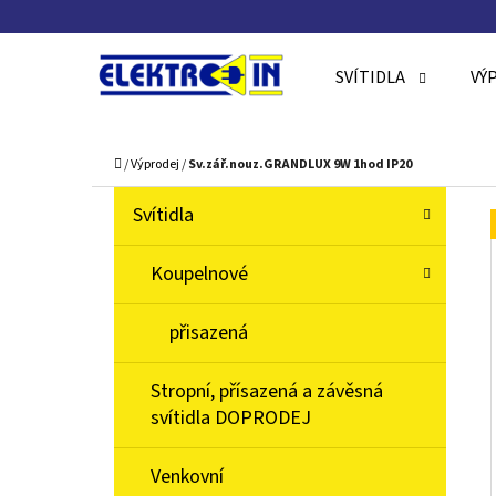
K
Přejít
O
Zpět
Zpět
na
SVÍTIDLA
VÝ
Š
do
do
obsah
Í
obchodu
obchodu
C
K
Domů
/
Výprodej
/
Sv.zář.nouz.GRANDLUX 9W 1hod IP20
P
K
Přeskočit
Svítidla
A
O
kategorie
T
S
Koupelnové
E
T
G
přisazená
O
R
R
A
Stropní, přísazená a závěsná
I
N
svítidla DOPRODEJ
E
N
Venkovní