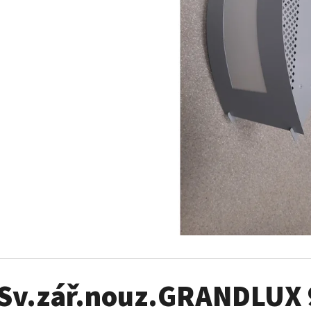
RABALUX 4189 SOREN
RÁMEČEK ŘADA MO
BÍLÁ LEGRAND 788
2 749 Kč
32 Kč
Sv.zář.nouz.GRANDLUX 