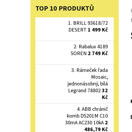
TOP 10 PRODUKTŮ
BRILL 93618/72
DESERT
1 499 Kč
Rabalux 4189
SOREN
2 749 Kč
Rámeček řada
Mosaic,
jednonásobný, bílá
Legrand 78802
32
Kč
ABB chránič
komb.DS201M C10
30mA AC230 10kA
2
486,79 Kč