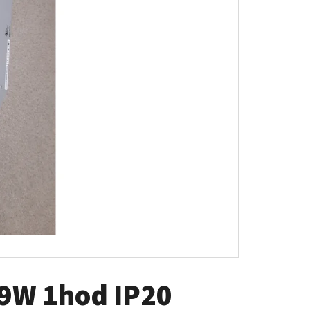
SAIC, JEDNONÁSOBNÝ,
02
9W 1hod IP20