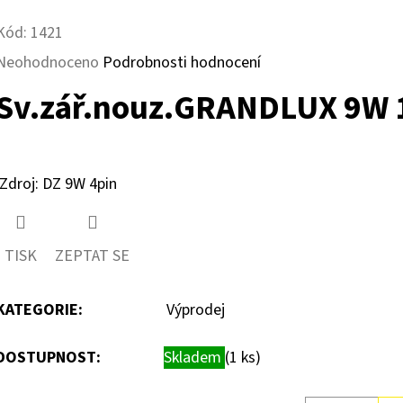
Kód:
1421
Průměrné
Neohodnoceno
Podrobnosti hodnocení
hodnocení
Sv.zář.nouz.GRANDLUX 9W 
produktu
je
0,0
Zdroj: DZ 9W 4pin
z
5
TISK
ZEPTAT SE
hvězdiček.
KATEGORIE
:
Výprodej
DOSTUPNOST:
Skladem
(1 ks)