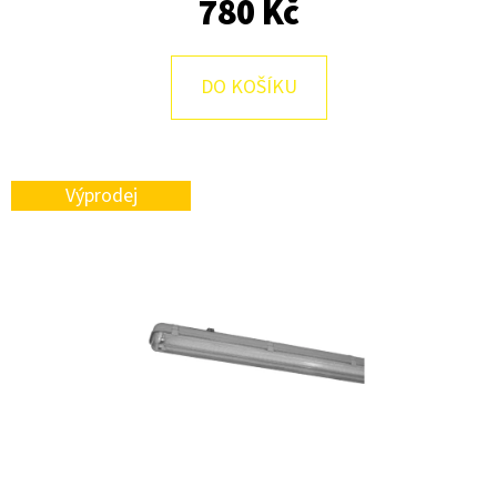
E
780 Kč
T
E
DO KOŠÍKU
N
A
J
Výprodej
Í
T
?
HLEDAT