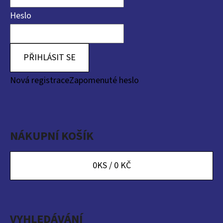
Heslo
PŘIHLÁSIT SE
Nová registrace
Zapomenuté heslo
NÁKUPNÍ KOŠÍK
0
KS /
0 KČ
VYHLEDÁVÁNÍ