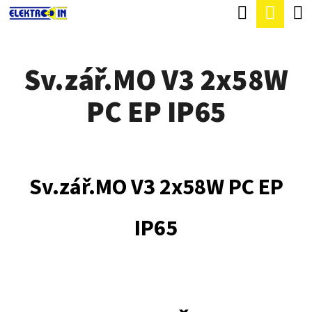
K
Hledat
Náku
Přejít
O
Zpět
Zpět
na
koší
Š
obsah
Sv.zář.MO V3 2x58W
Í
C
K
PC EP IP65
O
P
O
T
Sv.zář.MO V3 2x58W PC EP
Ř
E
IP65
B
U
J