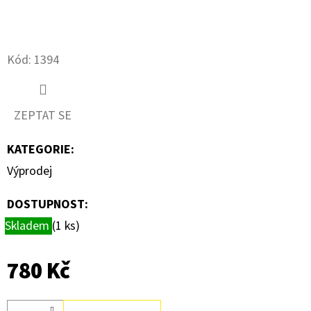
D
O
Kód:
1394
P
O
R
ZEPTAT SE
U
Č
KATEGORIE
:
U
Výprodej
J
E
DOSTUPNOST:
M
Skladem
(1 ks)
E
780 Kč
PATICE
G24D-
2