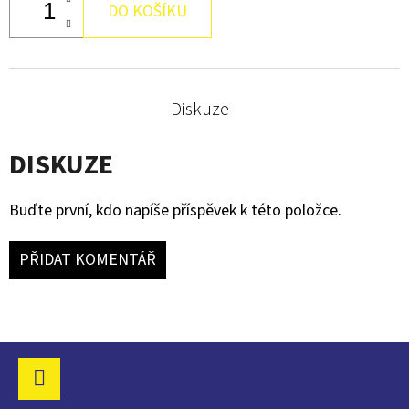
DEMON.
DO KOŠÍKU
90
Kč
Diskuze
DISKUZE
Buďte první, kdo napíše příspěvek k této položce.
PŘIDAT KOMENTÁŘ
Z
Á