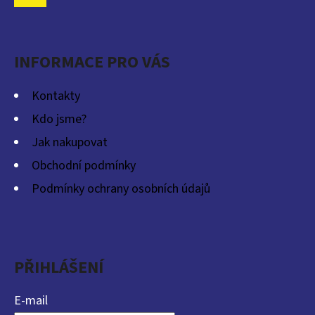
P
Facebook
A
INFORMACE PRO VÁS
T
Í
Kontakty
Kdo jsme?
Jak nakupovat
Obchodní podmínky
Podmínky ochrany osobních údajů
PŘIHLÁŠENÍ
E-mail