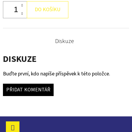
DEMON.
DO KOŠÍKU
90
Kč
Diskuze
DISKUZE
Buďte první, kdo napíše příspěvek k této položce.
PŘIDAT KOMENTÁŘ
Z
Á