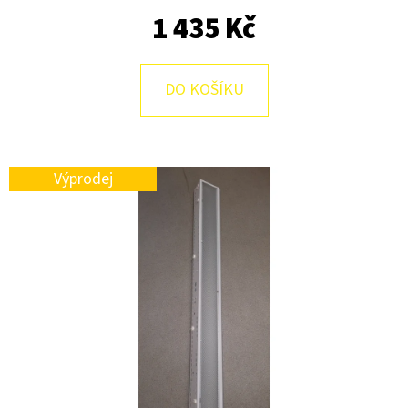
E
1 435 Kč
T
E
DO KOŠÍKU
N
A
J
Výprodej
Í
T
?
HLEDAT