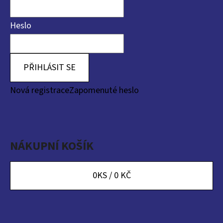
Heslo
PŘIHLÁSIT SE
Nová registrace
Zapomenuté heslo
NÁKUPNÍ KOŠÍK
0
KS /
0 KČ