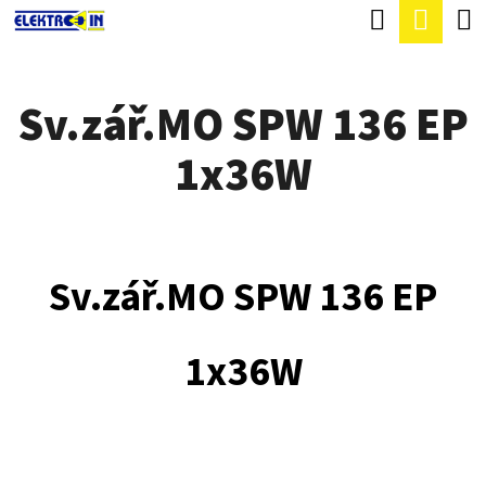
K
Hledat
Náku
Přejít
O
Zpět
Zpět
na
koší
Š
obsah
Sv.zář.MO SPW 136 EP
Í
C
K
1x36W
O
P
O
T
Sv.zář.MO SPW 136 EP
Ř
E
1x36W
B
U
J