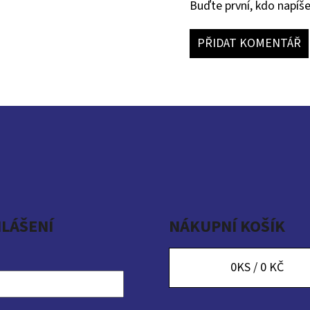
Buďte první, kdo napíše
PŘIDAT KOMENTÁŘ
HLÁŠENÍ
NÁKUPNÍ KOŠÍK
0
KS /
0 KČ