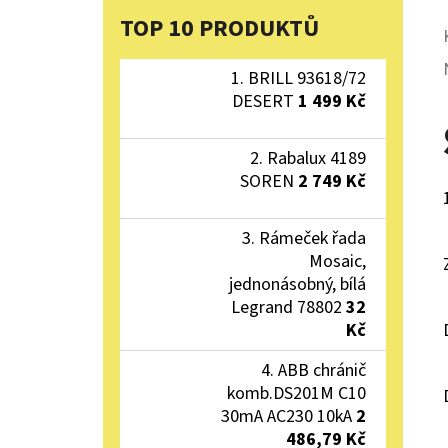
TOP 10 PRODUKTŮ
BRILL 93618/72
DESERT
1 499 Kč
Rabalux 4189
SOREN
2 749 Kč
Rámeček řada
Mosaic,
jednonásobný, bílá
Legrand 78802
32
Kč
ABB chránič
komb.DS201M C10
30mA AC230 10kA
2
486,79 Kč