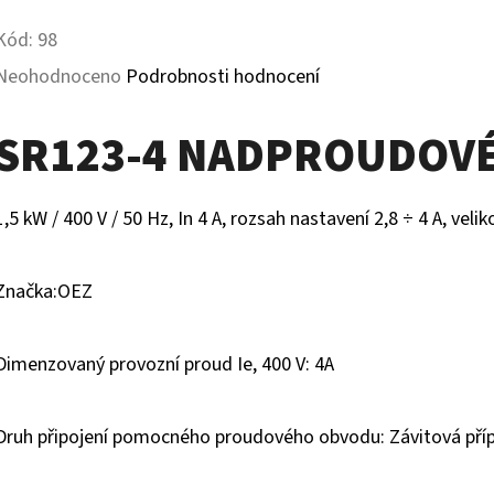
Kód:
98
Průměrné
Neohodnoceno
Podrobnosti hodnocení
hodnocení
SR123-4 NADPROUDOVÉ
produktu
je
1,5 kW / 400 V / 50 Hz, In 4 A, rozsah nastavení 2,8 ÷ 4 A, velik
0,0
z
Značka:OEZ
5
hvězdiček.
Dimenzovaný provozní proud Ie, 400 V: 4A
Druh připojení pomocného proudového obvodu: Závitová pří