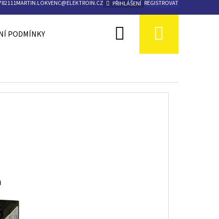
782111
MARTIN.LOKVENC@ELEKTROIN.CZ
REGISTROVAT
PŘIHLÁŠENÍ
Hledat
Nákupn
Í PODMÍNKY
KONTAKTY
košík
Následující