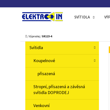
K
Přejít
O
Zpět
Zpět
na
SVÍTIDLA
VÝ
Š
do
do
obsah
Í
obchodu
obchodu
C
K
Domů
/
Výprodej
/
SR123-4
P
K
Přeskočit
Svítidla
A
O
kategorie
T
S
Koupelnové
E
T
G
přisazená
O
R
R
A
Stropní, přísazená a závěsná
I
N
svítidla DOPRODEJ
E
N
Venkovní