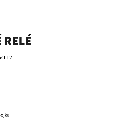
 RELÉ
ost 12
pojka