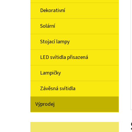
Í
P
Dekorativní
A
BRILL 93618/72 DESERT
Solární
N
1 499 Kč
E
Stojací lampy
L
LED svítidla přisazená
Lampičky
Závěsná svítidla
Výprodej