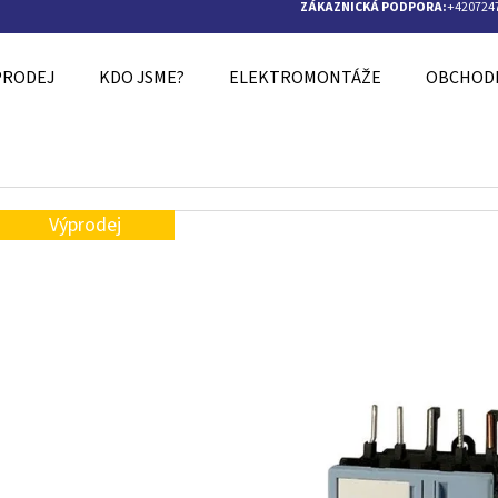
ZÁKAZNICKÁ PODPORA:
+420724
PRODEJ
KDO JSME?
ELEKTROMONTÁŽE
OBCHODN
O POTŘEBUJETE NAJÍT?
Výprodej
HLEDAT
DOPORUČUJEME