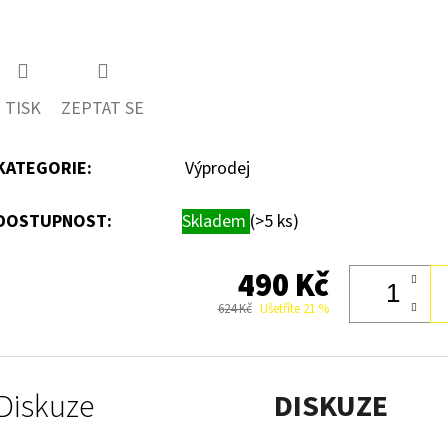
TISK
ZEPTAT SE
KATEGORIE
:
Výprodej
DOSTUPNOST:
Skladem
(>5 ks)
490 Kč
624 Kč
Ušetříte 21 %
Diskuze
DISKUZE