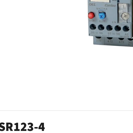
RABALUX 4189 SOREN
RÁMEČEK ŘADA MO
BÍLÁ LEGRAND 788
2 749 Kč
32 Kč
SR123-4