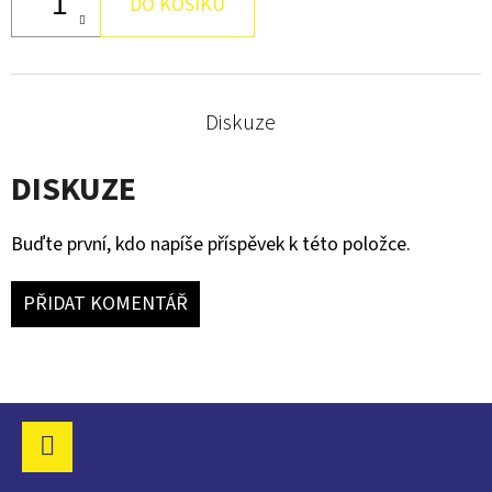
DO KOŠÍKU
Diskuze
DISKUZE
Buďte první, kdo napíše příspěvek k této položce.
PŘIDAT KOMENTÁŘ
Z
Á
Facebook