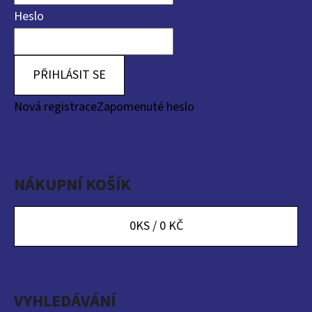
Heslo
PŘIHLÁSIT SE
Nová registrace
Zapomenuté heslo
NÁKUPNÍ KOŠÍK
0
KS /
0 KČ
VYHLEDÁVÁNÍ