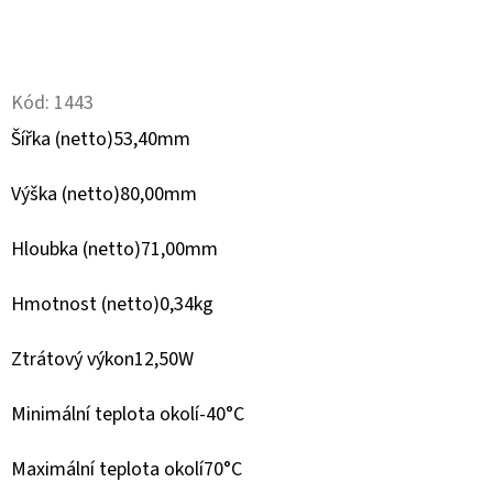
D
O
P
Kód:
1443
O
Šířka (netto)53,40mm
R
U
Výška (netto)80,00mm
Č
U
Hloubka (netto)71,00mm
J
E
Hmotnost (netto)0,34kg
M
Ztrátový výkon12,50W
E
Minimální teplota okolí-40°C
ABB
CHRÁNIČ
Maximální teplota okolí70°C
KOMB.DS201M