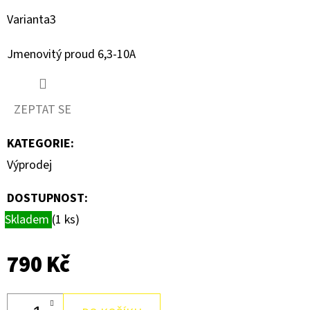
C10
30MA
Varianta3
AC230
10KA
Jmenovitý proud 6,3-10A
2
486,79
Kč
ZEPTAT SE
KATEGORIE
:
Výprodej
DOSTUPNOST:
Skladem
(1 ks)
790 Kč