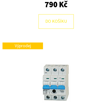
E
790 Kč
T
E
DO KOŠÍKU
N
A
J
Výprodej
Í
T
?
HLEDAT