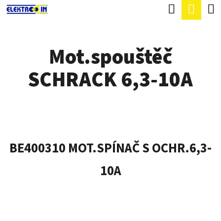
K
Hledat
Náku
Přejít
O
Zpět
Zpět
na
koší
Š
obsah
Mot.spouštěč
Í
C
K
SCHRACK 6,3-10A
O
P
O
T
Ř
BE400310 MOT.SPÍNAČ S OCHR.6,3-
E
10A
B
U
J