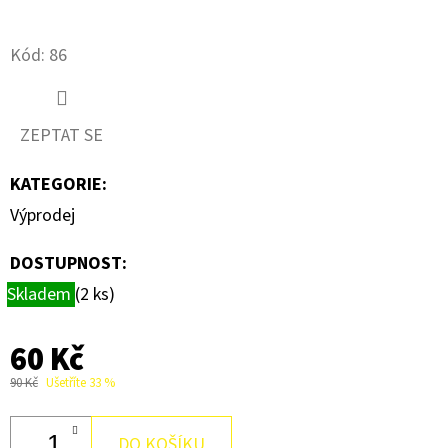
D
Kód:
86
O
P
O
ZEPTAT SE
R
U
KATEGORIE
:
Č
Výprodej
U
J
DOSTUPNOST:
E
Skladem
(2 ks)
M
E
60 Kč
90 Kč
Ušetříte 33 %
AIGLOS
BL0408/CH
DO KOŠÍKU