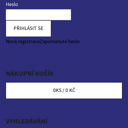
Heslo
PŘIHLÁSIT SE
Nová registrace
Zapomenuté heslo
NÁKUPNÍ KOŠÍK
0
KS /
0 KČ
VYHLEDÁVÁNÍ