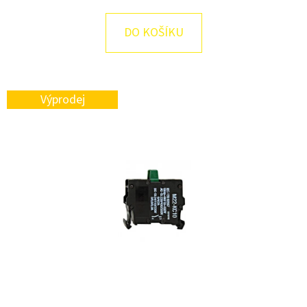
E
T
DO KOŠÍKU
E
N
A
Výprodej
J
Í
T
?
HLEDAT