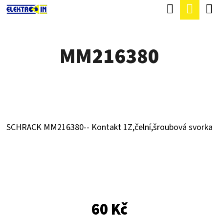
K
Hledat
Náku
Přejít
O
Zpět
Zpět
na
koší
Š
obsah
MM216380
Í
C
K
O
P
O
T
SCHRACK MM216380-- Kontakt 1Z,čelní,šroubová svorka
Ř
E
B
U
J
60 Kč