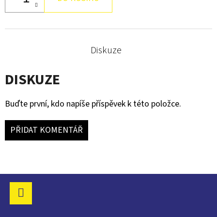
399
Kč
Diskuze
DISKUZE
Buďte první, kdo napíše příspěvek k této položce.
PŘIDAT KOMENTÁŘ
Z
Á
P
Facebook