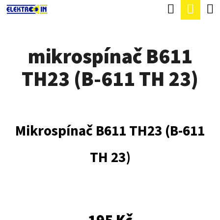
K
Hledat
Náku
Přejít
O
Zpět
Zpět
na
koší
Š
obsah
mikrospínač B611
Í
C
K
TH23 (B-611 TH 23)
O
P
O
T
Mikrospínač B611 TH23 (B-611
Ř
TH 23)
E
B
U
J