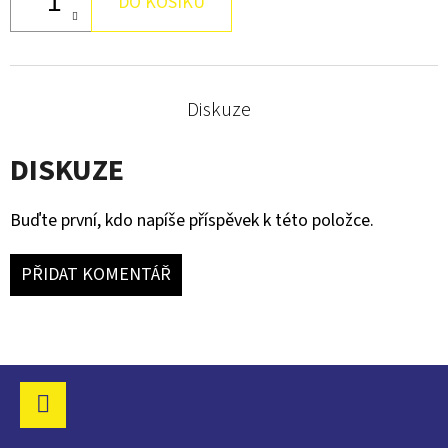
DO KOŠÍKU
DRŽÁKEM
121
Kč
Diskuze
DISKUZE
Buďte první, kdo napíše příspěvek k této položce.
PŘIDAT KOMENTÁŘ
Z
Á
P
Facebook