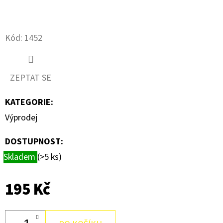
D
O
Kód:
1452
P
O
R
ZEPTAT SE
U
Č
KATEGORIE
:
U
Výprodej
J
E
DOSTUPNOST:
M
Skladem
(>5 ks)
E
195 Kč
MIKROSPÍNAČ
B611TH23
S