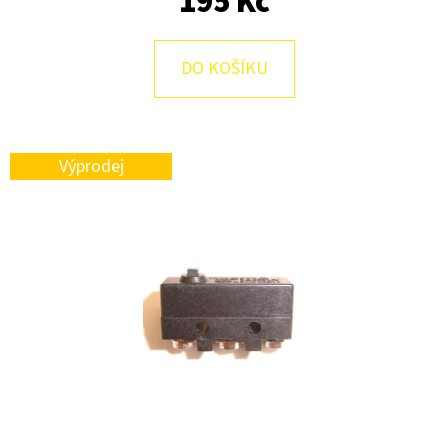
195 Kč
E
T
E
DO KOŠÍKU
N
A
J
Výprodej
Í
T
?
HLEDAT