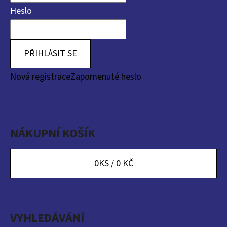
Heslo
PŘIHLÁSIT SE
Nová registrace
Zapomenuté heslo
NÁKUPNÍ KOŠÍK
0
KS /
0 KČ
VYHLEDÁVÁNÍ