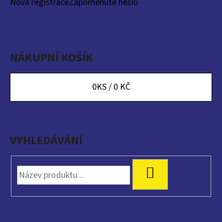
Nová registrace
Zapomenuté heslo
NÁKUPNÍ KOŠÍK
0
KS /
0 KČ
VYHLEDÁVÁNÍ
HLEDAT