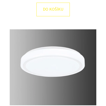
E
T
DO KOŠÍKU
E
N
A
J
Í
T
?
HLEDAT