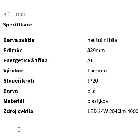
D
Kód:
1001
O
Specifikace
P
O
Barva světla
neutrální bílá
R
Průměr
330mm
U
Energetická třída
A+
Č
U
Výrobce
Lummax
J
Stupeň krytí
IP20
E
Barva
bílá
M
E
Materiál
plast,kov
Zdroj světla
LED 24W 2040lm 400
MIKROSPÍNAČ
B611TH23
S