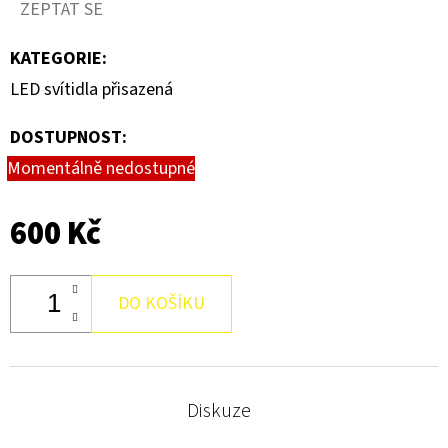
DRŽÁKEM
ZEPTAT SE
121
KATEGORIE
:
Kč
LED svítidla přisazená
DOSTUPNOST:
Momentálně nedostupné
600 Kč
DO KOŠÍKU
Diskuze