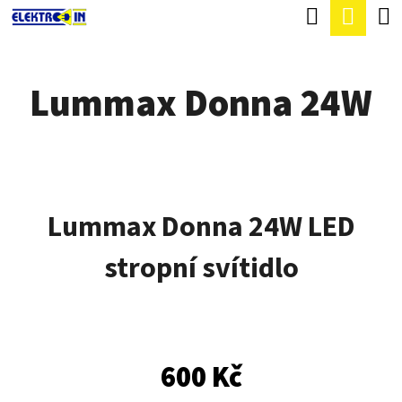
K
Hledat
Náku
Přejít
O
Zpět
Zpět
na
koší
Š
obsah
Lummax Donna 24W
Í
C
K
O
P
O
Lummax Donna 24W LED
T
Ř
stropní svítidlo
E
B
U
600 Kč
J