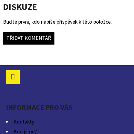
DISKUZE
Buďte první, kdo napíše příspěvek k této položce.
PŘIDAT KOMENTÁŘ
Z
Á
P
Facebook
A
INFORMACE PRO VÁS
T
Í
Kontakty
Kdo jsme?