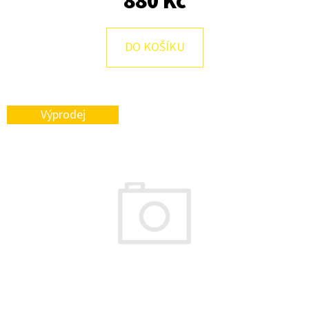
880 Kč
E
T
E
DO KOŠÍKU
N
A
J
Výprodej
Í
T
?
HLEDAT