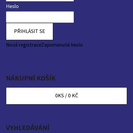
Heslo
PŘIHLÁSIT SE
Nová registrace
Zapomenuté heslo
NÁKUPNÍ KOŠÍK
0
KS /
0 KČ
VYHLEDÁVÁNÍ