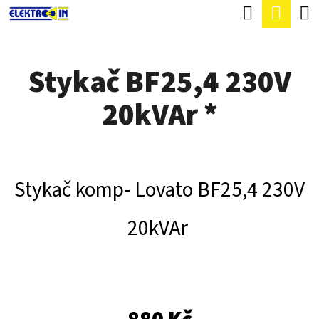
K
Hledat
Náku
Přejít
O
Zpět
Zpět
na
koší
Š
obsah
Stykač BF25,4 230V
Í
C
K
20kVAr *
O
P
O
T
Stykač komp- Lovato BF25,4 230V
Ř
20kVAr
E
B
U
J