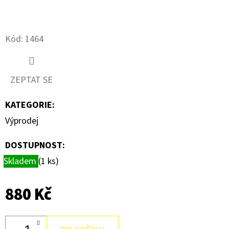
D
O
Kód:
1464
P
O
R
ZEPTAT SE
U
Č
KATEGORIE
:
U
Výprodej
J
E
DOSTUPNOST:
M
Skladem
(1 ks)
E
880 Kč
PATICE
G24D-
2