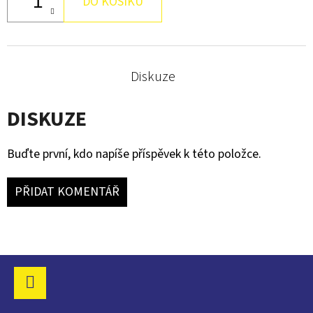
DO KOŠÍKU
DEMON.
90
Kč
Diskuze
DISKUZE
Buďte první, kdo napíše příspěvek k této položce.
PŘIDAT KOMENTÁŘ
Z
Á
P
Facebook