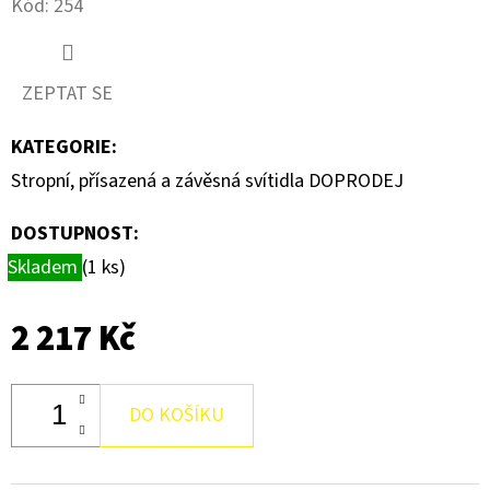
Kód:
254
D
O
ZEPTAT SE
P
O
KATEGORIE
:
R
Stropní, přísazená a závěsná svítidla DOPRODEJ
U
Č
DOSTUPNOST:
U
Skladem
(1 ks)
J
E
2 217 Kč
M
E
DO KOŠÍKU
RÁMEČEK
ŘADA
MOSAIC,